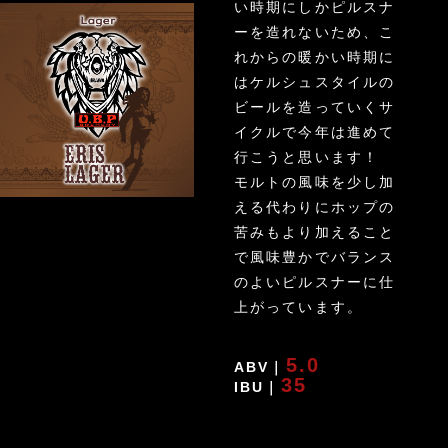
い時期にしかピルスナ
ーを造れないため、こ
れからの暖かい時期に
はケルシュスタイルの
ビールを造っていくサ
イクルで今年は進めて
行こうと思います！
モルトの風味を少し加
える代わりにホップの
苦みもより加えること
で風味豊かでバランス
のよいピルスナーに仕
上がっています。
5.0
ABV｜
35
IBU｜