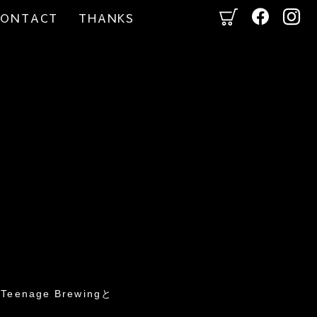
CONTACT
THANKS
nage Brewingと