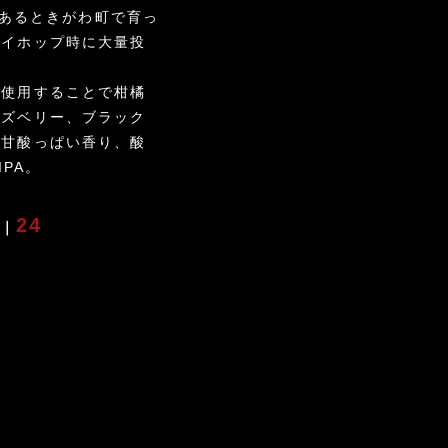
工場があるときがわ町で育っ
ライホップ時に大量投
も使用することで柑橘
ラズベリー、ブラック
な甘酸っぱい香り、酸
IPA。
24
U｜