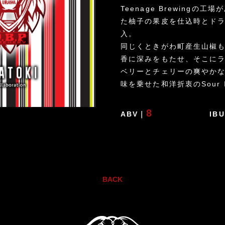
Teenage Brewingの
た柚子の果皮を仕込時とド
入。
同じくときがわ町産生山椒
香に深みをもたせ、そこに
ベリーとチェリーの爽やか
味を乗せた和洋折衷のSour 
8
ABV｜
IB
BACK